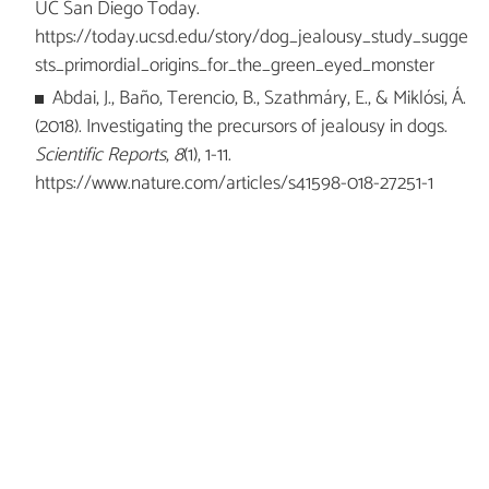
UC San Diego Today.
https://today.ucsd.edu/story/dog_jealousy_study_sugge
sts_primordial_origins_for_the_green_eyed_monster
Abdai, J., Baño, Terencio, B., Szathmáry, E., & Miklósi, Á.
(2018). Investigating the precursors of jealousy in dogs.
Scientific Reports
,
8
(1), 1-11.
https://www.nature.com/articles/s41598-018-27251-1