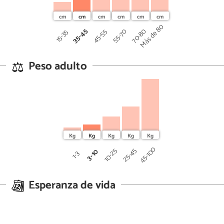
Más de 80
35-45
70-80
45-55
55-70
15-35
Peso adulto
45-100
25-45
10-25
3-10
1-3
Esperanza de vida