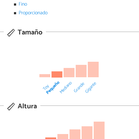
Fino
Proporcionado
Tamaño
Pequeño
Mediano
Gigante
Grande
Toy
Altura