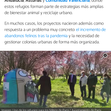
Andalucía
,
Asturias
y
Comunidad Valenciana
, donde
estos refugios forman parte de estrategias más amplias
de bienestar animal y reciclaje urbano.
En muchos casos, los proyectos nacieron además como
respuesta a un problema muy concreto:
el incremento de
abandonos felinos tras la pandemia
y la necesidad de
gestionar colonias urbanas de forma más organizada.
Imagen: Uno de los refugios para los felinos de Parla / Ayuntamiento de Parla