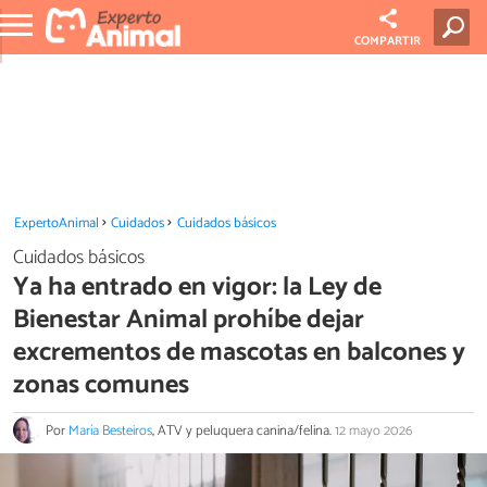
COMPARTIR
ExpertoAnimal
Cuidados
Cuidados básicos
Cuidados básicos
Ya ha entrado en vigor: la Ley de
Bienestar Animal prohíbe dejar
excrementos de mascotas en balcones y
zonas comunes
Por
María Besteiros
, ATV y peluquera canina/felina.
12 mayo 2026