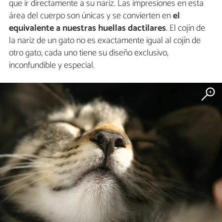
que ir directamente a su nariz. Las impresiones en esta
área del cuerpo son únicas y se convierten en
el
equivalente a nuestras huellas dactilares
. El cojín de
la nariz de un gato no es exactamente igual al cojín de
otro gato, cada uno tiene su diseño exclusivo,
inconfundible y especial.