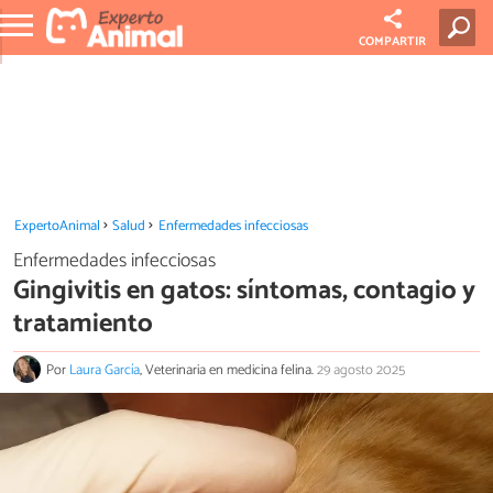
COMPARTIR
ExpertoAnimal
Salud
Enfermedades infecciosas
Enfermedades infecciosas
Gingivitis en gatos: síntomas, contagio y
tratamiento
Por
Laura García
, Veterinaria en medicina felina.
29 agosto 2025