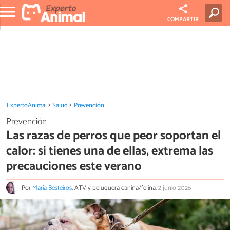
COMPARTIR
ExpertoAnimal
Salud
Prevención
Prevención
Las razas de perros que peor soportan el
calor: si tienes una de ellas, extrema las
precauciones este verano
Por
María Besteiros
, ATV y peluquera canina/felina.
2 junio 2026