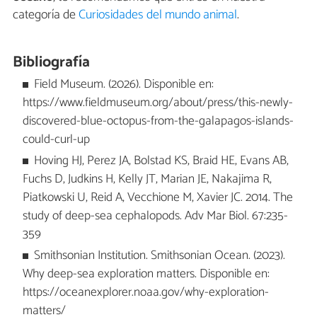
categoría de
Curiosidades del mundo animal
.
Bibliografía
Field Museum. (2026). Disponible en:
https://www.fieldmuseum.org/about/press/this-newly-
discovered-blue-octopus-from-the-galapagos-islands-
could-curl-up
Hoving HJ, Perez JA, Bolstad KS, Braid HE, Evans AB,
Fuchs D, Judkins H, Kelly JT, Marian JE, Nakajima R,
Piatkowski U, Reid A, Vecchione M, Xavier JC. 2014. The
study of deep-sea cephalopods. Adv Mar Biol. 67:235-
359
Smithsonian Institution. Smithsonian Ocean. (2023).
Why deep-sea exploration matters. Disponible en:
https://oceanexplorer.noaa.gov/why-exploration-
matters/