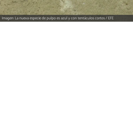
Imagen: La nueva especie de pulpo es azul y con tentáculos cortos / EFE