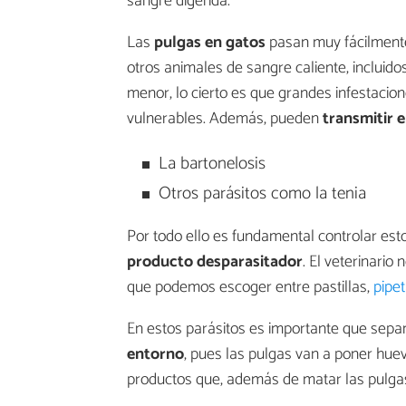
sangre digerida.
Las
pulgas en gatos
pasan muy fácilmente
otros animales de sangre caliente, inclui
menor, lo cierto es que grandes infestaci
vulnerables. Además, pueden
transmitir 
La bartonelosis
Otros parásitos como la tenia
Por todo ello es fundamental controlar esto
producto desparasitador
. El veterinari
que podemos escoger entre pastillas,
pipe
En estos parásitos es importante que sepa
entorno
, pues las pulgas van a poner huev
productos que, además de matar las pulgas 