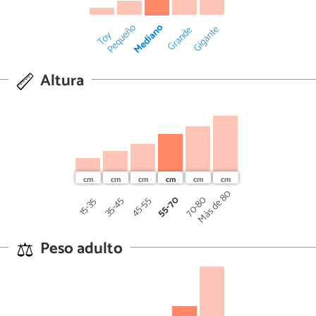
Mediano
Pequeño
Gigante
Grande
Toy
Altura
Más de 80
55-70
70-80
45-55
35-45
15-35
Peso adulto