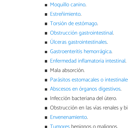
Moquillo canino
.
Estreñimiento
.
Torsión de estómago
.
Obstrucción gastrointestinal
.
Úlceras gastrointestinales
.
Gastroenteritis hemorrágica
.
Enfermedad inflamatoria intestinal
.
Mala absorción.
Parásitos estomacales o intestinale
Abscesos en órganos digestivos
.
Infección bacteriana del útero.
Obstrucción en las vías renales y bil
Envenenamiento
.
Tumores
benignos o malignos.