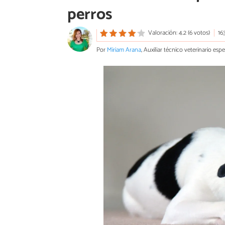
perros
Valoración: 4.2 (6 votos)
16
Por
Miriam Arana
, Auxiliar técnico veterinario es