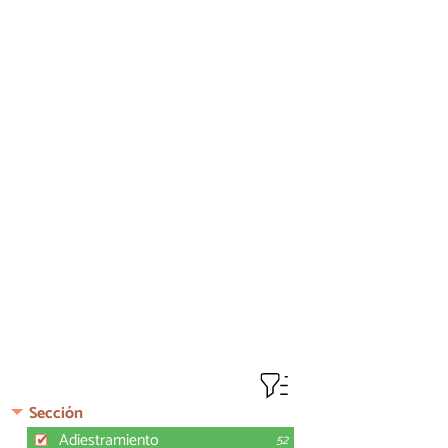
Sección
Adiestramiento
52