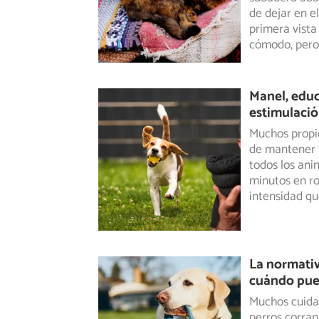
de dejar
en el
primera vist
cómodo, pero 
Manel, educ
estimulació
Muchos propi
de mantener a
todos
los ani
minutos en ro
intensidad qu
La normati
cuándo pued
Muchos cuida
perros corran