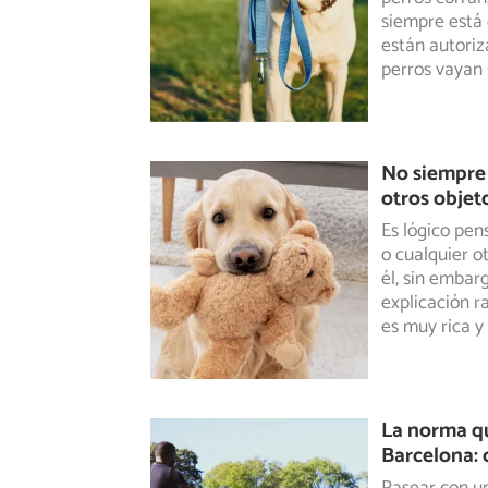
siempre
está 
están autoriz
perros vayan
No siempre 
otros obje
Es lógico pen
o cualquier o
él, sin embar
explicación 
es muy rica y
La norma q
Barcelona: 