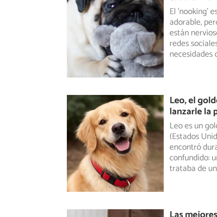
El 'nooking' 
adorable, per
están
nervios
redes sociale
necesidades d
Leo, el gol
lanzarle la
Leo es un gol
(Estados Unid
encontró
dura
confundido: u
trataba de un
Las mejores