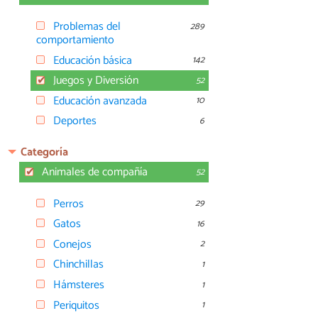
Problemas del
289
comportamiento
Educación básica
142
Juegos y Diversión
52
Educación avanzada
10
Deportes
6
Categoría
Animales de compañía
52
Perros
29
Gatos
16
Conejos
2
Chinchillas
1
Hámsteres
1
Periquitos
1