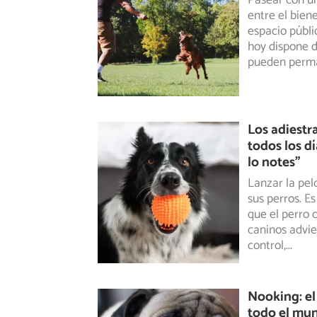
Pasear con un
entre el bien
espacio públi
hoy dispone 
pueden perm
Los adiestr
todos los d
lo notes”
Lanzar la pel
sus perros. Es
que el perro 
caninos advie
control,
...
Nooking: el
todo el mun