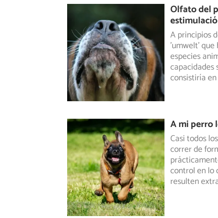
Olfato del p
estimulaci
A principios 
'umwelt' que 
especies anim
capacidades s
consistiría en
A mi perro 
Casi todos lo
correr de for
prácticament
control en lo
resulten extr