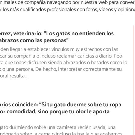
animales de compañía navegando por nuestra web para convert
los más cualificados profesionales con fotos, vídeos y opinion
érrez, veterinario: “Los gatos no entienden los
 abrazos como las personas”
den llegar a establecer vínculos muy estrechos con las
car su compañía e incluso reclamar caricias a diario. Peo
ica que todos disfruten siendo abrazados o besados como lo
o o una persona. De hecho, interpretar correctamente su
oral resulta
...
arios coinciden: “Si tu gato duerme sobre tu ropa
por comodidad, sino porque tu olor le aporta
gato durmiendo sobre una camiseta recién usada, una
ndonada sobre la cama o incluso la toalla que acabamos