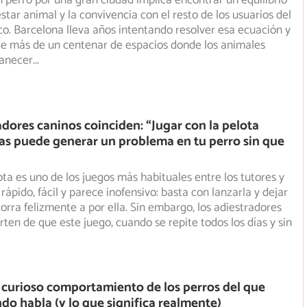
 perro por una gran ciudad implica encontrar un equilibrio
estar animal y la convivencia con el resto de los usuarios
del
co. Barcelona lleva años intentando resolver esa ecuación y
de más de un centenar de espacios donde los animales
anecer
...
adores caninos coinciden: “Jugar con la pelota
ías puede generar un problema en tu perro sin que
ota es uno de los juegos más habituales entre los tutores y
 rápido, fácil y parece inofensivo: basta con lanzarla
y dejar
corra felizmente a por ella. Sin embargo, los adiestradores
rten de que este juego, cuando se repite todos los días y sin
 curioso comportamiento de los perros del que
do habla (y lo que significa realmente)