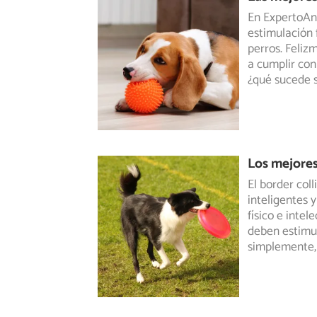
En ExpertoAni
estimulación f
perros. Feliz
a cumplir con 
¿qué sucede s
Los mejores
El border col
inteligentes y
físico
e intele
deben estimul
simplemente, 