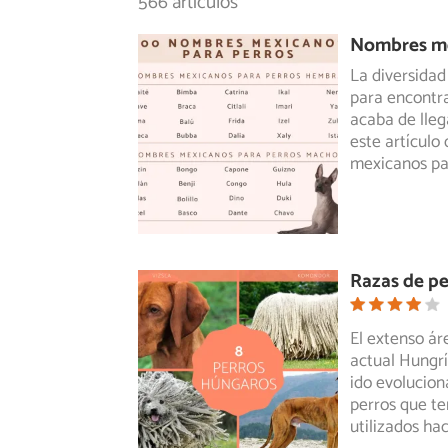
566 artículos
Nombres me
La diversidad 
para encontra
acaba de lleg
este artícul
mexicanos pa
Razas de p
El extenso ár
actual Hungrí
ido
evoluciona
perros que te
utilizados hac