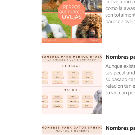
la oveja roma
como la awas
son totalmente
parecen ovej
Nombres pa
Aunque existe
sus peculiari
su pasado caz
relación tan 
tu vida un pe
Nombres pa