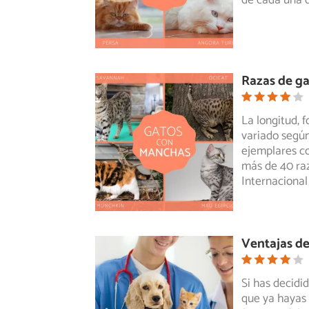
de cada una d
Razas de g
La longitud, 
variado según
ejemplares co
más de 40 raz
Internacional
Ventajas de
Si has decidi
que ya hayas 