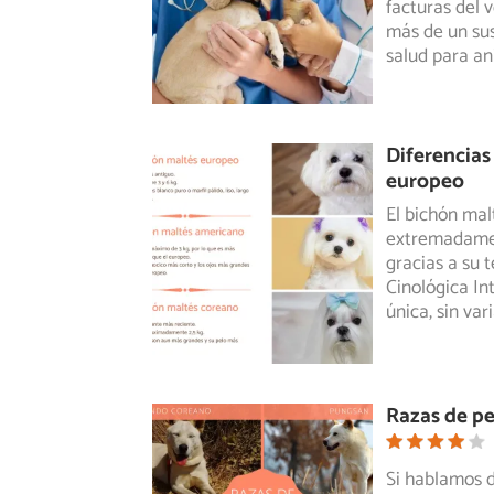
facturas del 
más de un sus
salud para an
Diferencias
europeo
El bichón malt
extremadamen
gracias
a su 
Cinológica In
única, sin var
Razas de pe
Si hablamos 