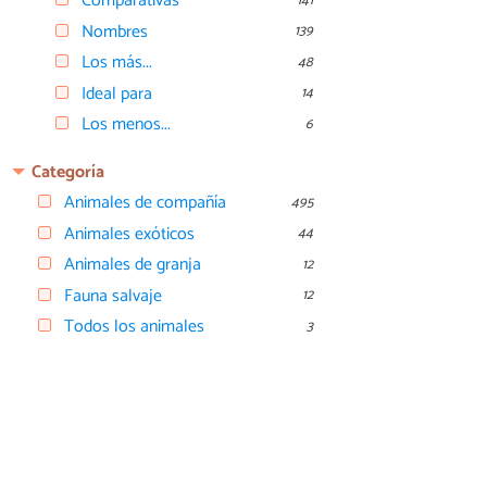
Comparativas
141
Nombres
139
Los más...
48
Ideal para
14
Los menos...
6
Categoría
Animales de compañía
495
Animales exóticos
44
Animales de granja
12
Fauna salvaje
12
Todos los animales
3