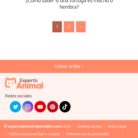
¿Cómo saber si una tortuga es macho o
hembra?
1
2
>
Volver arriba ↑
Redes sociales
© expertoanimal.elperiodico.com
2026
Quiénes somos
Aviso Legal
Política de privacidad y cookies
Preferencias de privacidad