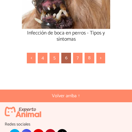
Infección de boca en perros - Tipos y
síntomas
<
4
5
6
7
8
>
Volver arriba ↑
Redes sociales