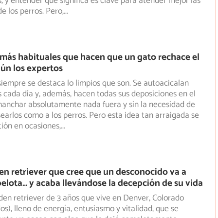
s, y entender qué significa es clave para atender mejor las
e los perros. Pero,
...
 más habituales que hacen que un gato rechace el
ún los expertos
siempre se destaca lo limpios que son. Se autoacicalan
 cada día y, además, hacen todas sus deposiciones en el
anchar absolutamente nada fuera y sin la necesidad de
earlos como a los perros. Pero esta idea tan arraigada se
ión en ocasiones,
...
den retriever que cree que un desconocido va a
 pelota… y acaba llevándose la decepción de su vida
den retriever de 3 años que vive en Denver, Colorado
os), lleno de energía, entusiasmo y vitalidad, que se