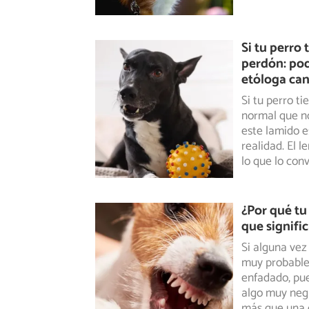
Si tu perro 
perdón: pod
etóloga can
Si tu perro ti
normal que n
este
lamido es
realidad. El 
lo que lo conv
¿Por qué tu 
que signifi
Si alguna vez
muy probable 
enfadado, pue
algo muy nega
más que una d