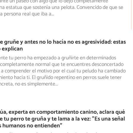
nte un paseo con algo que lo dejó completamente
na estatua que sostenía una pelota. Convencido de que se
a persona real que iba a
...
te gruñe y antes no lo hacía no es agresividad: estas
o explican
ente tu perro ha empezado a gruñirte en determinados
s completamente normal que te encuentres desconcertado
a comprender el motivo por el cual tu peludo ha cambiado
ento hacia ti. El gruñido repentino en perros suele tener
ncreta, no es simplemente
...
úa, experta en comportamiento canino, aclara qué
e tu perro te gruña y te lama a la vez: "Es una señal
 humanos no entienden"