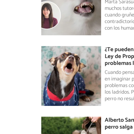
Marta Sarasúa
muchos tutore
cuando gruñ
contradictori
con los huma
¿Te pueden q
Ley de Prop
problemas l
Cuando pensa
en imaginar p
problemas
com
los ladridos. 
perro no resu
Alberto San
perro salga