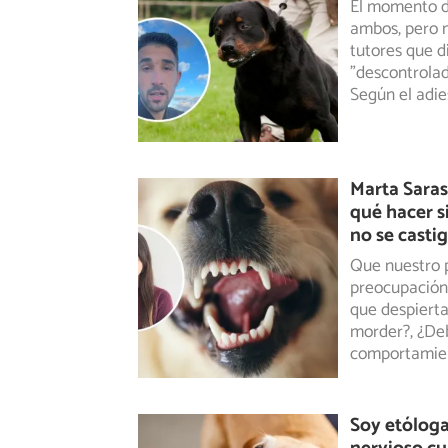
El momento de
ambos, pero m
tutores
que di
"descontrolad
Según el adie
Marta Saras
qué hacer s
no se casti
Que nuestro p
preocupación 
que despiert
morder?, ¿Deb
comportamien
Soy etóloga