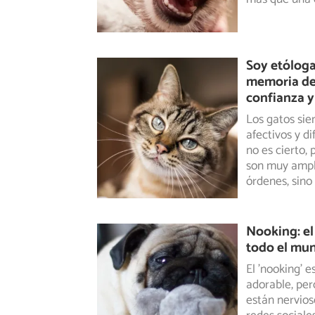
Soy etóloga
memoria de 
confianza 
Los gatos si
afectivos y di
no es cierto,
son muy ampl
órdenes, sino
Nooking: el
todo el mun
El 'nooking' 
adorable, per
están
nervios