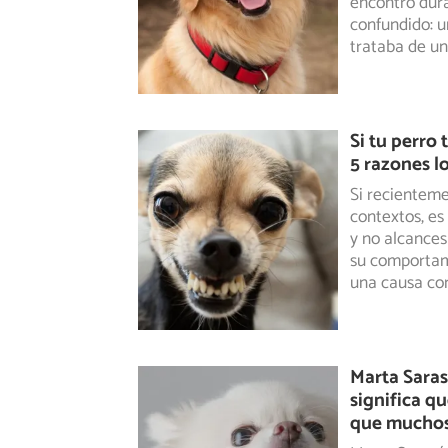
encontró
dura
confundido: u
trataba de un
Si tu perro 
5 razones l
Si recientem
contextos, e
y no alcances
su comportami
una causa co
Marta Saras
significa qu
que muchos