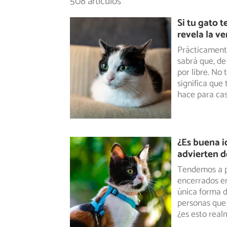
508 artículos
Si tu gato t
revela la v
Prácticament
sabrá que, de
por
libre. No
significa que
hace para cas
¿Es buena i
advierten d
Tendemos a pe
encerrados en
única forma
d
personas que 
¿es esto real