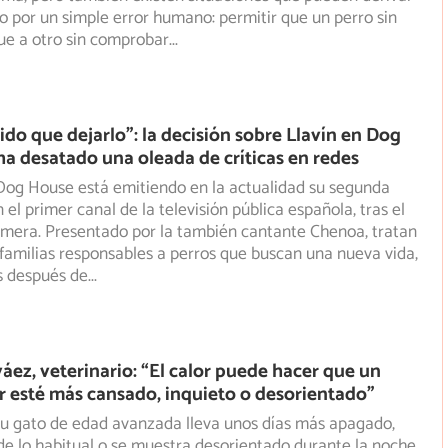
to por un simple error humano: permitir que un perro sin
ue a otro sin comprobar
...
do que dejarlo”: la decisión sobre Llavín en Dog
a desatado una oleada de críticas en redes
Dog House está emitiendo en la actualidad su segunda
el primer canal de la televisión pública española, tras el
imera. Presentado por la también cantante Chenoa, tratan
familias responsables a perros que buscan una nueva vida,
 después de
...
áez, veterinario: “El calor puede hacer que un
 esté más cansado, inquieto o desorientado”
 tu gato de edad avanzada lleva unos días más apagado,
 lo habitual o se muestra desorientado durante la noche,