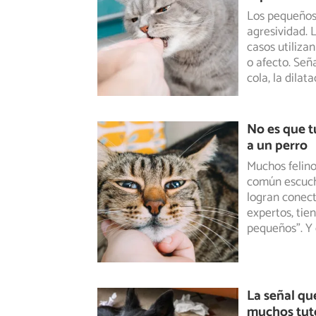
Los pequeños
agresividad. 
casos
utiliza
o afecto. Señ
cola, la dilat
No es que t
a un perro
Muchos felinos
común escuch
logran
conect
expertos, tie
pequeños". Y
La señal qu
muchos tut