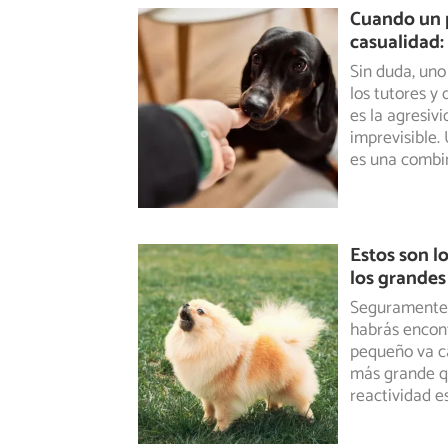
Cuando un p
casualidad:
Sin duda, un
los tutores y
es la agresiv
imprevisible.
es una combi
Estos son l
los grandes
Seguramente, 
habrás encont
pequeño
va c
más grande qu
reactividad e