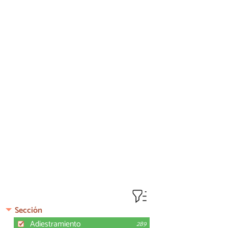
Sección
Adiestramiento
289