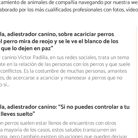
amiento de animales de compañía navegando por nuestra web 
borado por los más cualificados profesionales con fotos, vídeo
la, adiestrador canino, sobre acariciar perros
el perro mira de reojo y se le ve el blanco de los
e que lo dejen en paz”
 canino Víctor Padilla, en sus redes sociales, trata un tema
e en la relación de las personas con los perros y que
suele
 conflictos. Es la costumbre de muchas personas, amantes
es, de acercarse a acariciar y manosear a perros que no
 si
...
la, adiestrador canino: “Si no puedes controlar a tu
 lleves suelto”
n perros suelen estar llenos de encuentros con otros
la mayoría de los casos, estos saludos transcurren sin
ma, pero también existen situaciones que pueden derivar