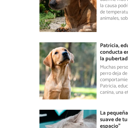
la
causa podrí
de temperatu
animales, sob
Patricia, e
conducta en
la pubertad
Muchas person
perro deja d
comportamie
Patricia, edu
canina, una e
La pequeña 
suave de tu
espacio”