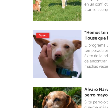
en un conflic
atar se acerq
“Hemos teni
Nuevo
House que h
El programa 
temporada en 
éxito
de la pr
de encontrar 
muchas veces
Álvaro Narv
perro mayor
Si tu perro o
duerme más de