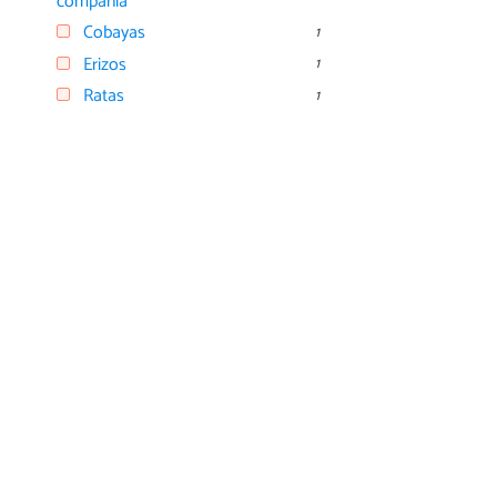
compañía
Cobayas
1
Erizos
1
Ratas
1