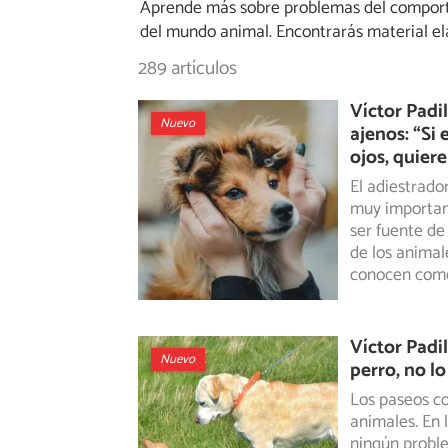
Aprende más sobre problemas del comport
del mundo animal. Encontrarás material ela
289 artículos
Víctor Padil
Nuevo
ajenos: “Si 
ojos, quier
El adiestrador
muy important
ser fuente de
de los animal
conocen como
Víctor Padil
Nuevo
perro, no lo
Los paseos co
animales. En 
ningún
proble