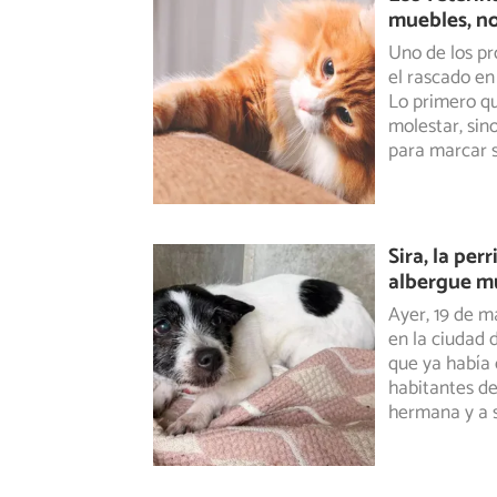
muebles, no
Uno de los pr
el rascado en
Lo primero qu
molestar, sin
para marcar su
Sira, la per
albergue m
Ayer, 19 de m
en la ciudad 
que ya había 
habitantes de
hermana y a 